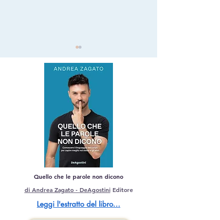
Ti saboti ogni giorno e
Stress e ansia i
non lo sai: come
come evitare i til
riprendere il controllo - La
e migliorare il 
ristrutturazione cognitiva
personale
Quello che le parole non dicono
di Andrea Zagato - DeAgostini
Editore
Leggi l'estratto del libro...