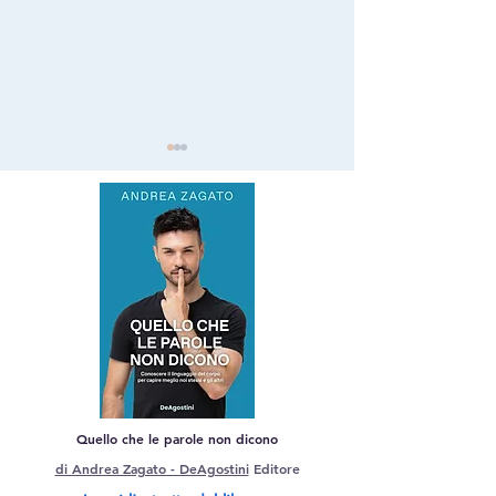
Come dire di no senza
Lurkers: il nuovo
creare resistenza
fenomeno psicol
che sta cambian
modo di stare su
Quello che le parole non dicono
di Andrea Zagato - DeAgostini
Editore