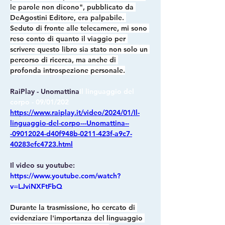
le parole non dicono", pubblicato da 
DeAgostini Editore, era palpabile. 
Seduto di fronte alle telecamere, mi sono 
reso conto di quanto il viaggio per 
scrivere questo libro sia stato non solo un 
percorso di ricerca, ma anche di 
profonda introspezione personale.
RaiPlay - Unomattina
Il linguaggio del 
corpo - 09/01/202 
https://www.raiplay.it/video/2024/01/Il-
linguaggio-del-corpo---Unomattina--
-09012024-d40f948b-0211-423f-a9c7-
40283efc4723.html
Il video su youtube: 
https://www.youtube.com/watch?
v=LJviNXFtFbQ
Durante la trasmissione, ho cercato di 
evidenziare
 l'importanza del linguaggio 