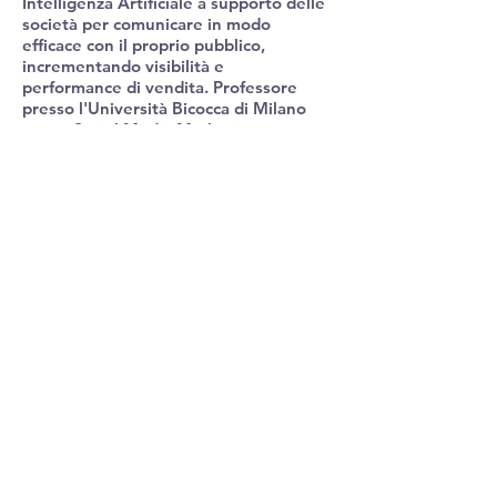
Intelligenza Artificiale a supporto delle
società per comunicare in modo
efficace con il proprio pubblico,
incrementando visibilità e
performance di vendita. Professore
presso l'Università Bicocca di Milano
corso: Social Media Marketing e
docente presso la Digital Export
Academy di ICE/ITA, per promuovere
l'eccellenza italiana sui mercati
internazionali.
In qualità di Docente Aziendale,
affianco figure come amministratori
delegati, manager, dirigenti e team
leader nello sviluppo di competenze
trasversali essenziali (soft skills) quali:
comunicazione assertiva, gestione
dello stress, time management,
miglioramento del clima aziendale,
public speaking, sviluppo della
leadership, supporto al manager e
gestione dei conflitti.