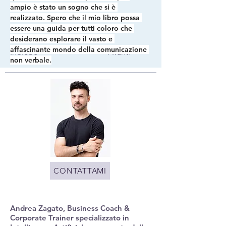
ampio è stato 
un sogno che si è 
realizzato
. Spero che il mio libro possa 
essere una guida per tutti coloro che 
desiderano esplorare il vasto e 
affascinante mondo della comunicazione 
Indietro
Avanti
non verbale.
CONTATTAMI
Andrea Zagato, Business Coach &
Corporate Trainer specializzato in