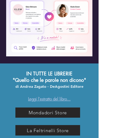
IN TUTTE LE LIBRERIE
"Quello che le parole non dicono"
di Andrea Zagato - DeAgostini
Editore
Leggi l'estratto del libro...
Mondadori Store
La Feltrinelli Store