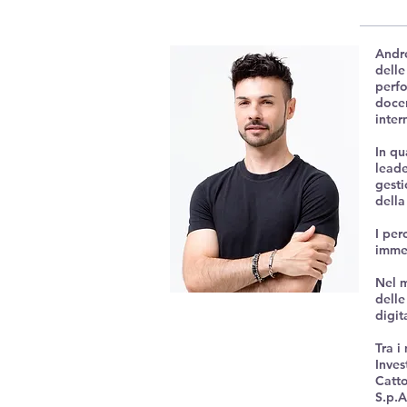
Andre
delle
perfo
docen
inter
In qu
leade
gesti
della
I per
immed
Nel m
delle
digit
Tra i
Inves
Catto
S.p.A