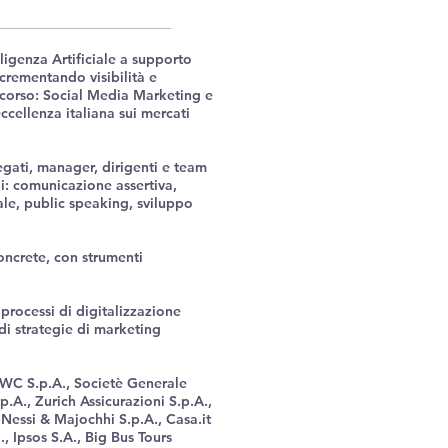
ligenza Artificiale a supporto
crementando visibilità e
 corso: Social Media Marketing e
cellenza italiana sui mercati
egati, manager, dirigenti e team
li: comunicazione assertiva,
le, public speaking, sviluppo
concrete, con strumenti
 processi di digitalizzazione
i strategie di marketing
PWC S.p.A., Societè Generale
.A., Zurich Assicurazioni S.p.A.,
 Nessi & Majochhi S.p.A., Casa.it
l., Ipsos S.A., Big Bus Tours