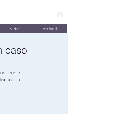
Video
Articoli
un caso
gnazione, ci 
iscono – i 