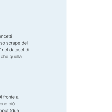
ncetti 
sso scrape del 
nel dataset di 
 che quella 
 fronte al 
ione più 
input (due 