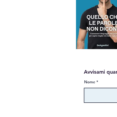
Ho creato un'app per fare
nuove amicizie: vi presento
StayChill
Avvisami qua
Nome