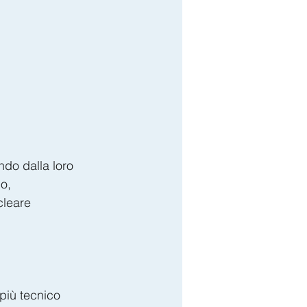
ndo dalla loro 
o, 
cleare 
più tecnico 