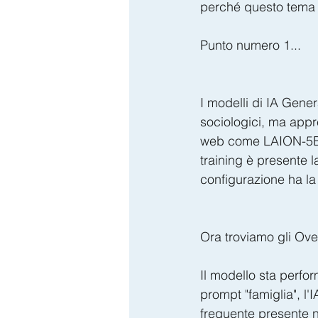
perché questo tema 
Punto numero ​1...
I modelli di IA Gene
sociologici, ma appr
web come LAION-5B). 
training è presente 
configurazione ha la
​Ora troviamo gli Over
Il modello sta perfo
prompt "famiglia", l'
frequente presente ne