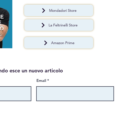
Mondadori Store
Come dire di no senza creare
Lurk
resistenza
psic
camb
La Feltrinelli Store
sui s
Amazon Prime
ndo esce un nuovo articolo
Email