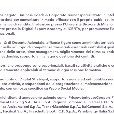
a Zagato, Business Coach & Corporate Trainer specializzato in Intel
 società per comunicare in modo efficace con il proprio pubblico, in
rmance di vendita. Professore presso l'Università Bicocca di Milano
te presso la Digital Export Academy di ICE/ITA, per promuovere l'ec
nazionali.
alità di Docente Aziendale, affianco figure come amministratori del
r nello sviluppo di competenze trasversali essenziali (soft skills) qua
one dello stress, time management, miglioramento del clima azienda
 leadership, supporto al manager e gestione dei conflitti.
corsi che propongo sono esperienziali, basati su attività pratiche e 
iatamente applicabili al termine di ogni sessione formativa.
io ruolo di Digital Strategist, supporto aziende ed enti pubblici nei
 loro attività, occupandomi della progettazione e implementazione d
ale, con un focus specifico su Web e Social Media.
 miei clienti si annoverano aziende come: PricewaterhouseCoopers 
tment Banking S.A., Aria S.p.A. Regione Lombardia, L'Oreal LUXE S.p
lica Assicurazioni S.p.A., TecnorMacchine S.p.A., ItalCementi S.p.A.,
., Facile.it S.p.A., Fraschetti S.p.A., C.P. S.p.A., WiseEnergy Italia S.r.