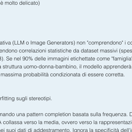
è molto delicato)
rativa (LLM o Image Generators) non "comprendono" i co
endono correlazioni statistiche da dataset massivi (spe
Se nel 90% delle immagini etichettate come "famiglia" 
la struttura uomo-donna-bambino, il modello apprenderà
 massima probabilità condizionata di essere corretta.
fitting sugli stereotipi.
rmando una pattern completion basata sulla frequenza. Di
IA collassa verso la media, ovvero verso la rappresentaz
i suoi dati di addestramento. Ignora la specificità dell'