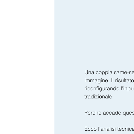
​Una coppia same-sex
immagine. Il risulta
riconfigurando l'input
tradizionale.
​Perché accade quest
​Ecco l'analisi tecni