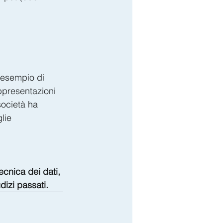
o esempio di 
appresentazioni 
società ha 
lie 
ecnica dei dati, 
dizi passati.